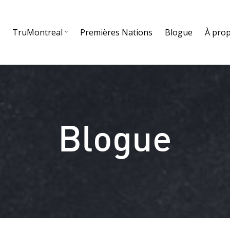
s
TruMontreal
Premières Nations
Blogue
À pro
Blogue