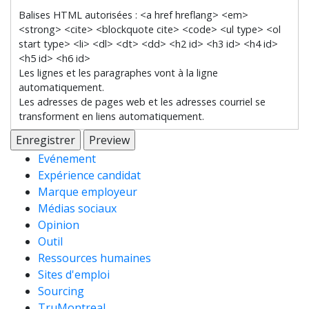
Balises HTML autorisées : <a href hreflang> <em>
<strong> <cite> <blockquote cite> <code> <ul type> <ol
start type> <li> <dl> <dt> <dd> <h2 id> <h3 id> <h4 id>
<h5 id> <h6 id>
Les lignes et les paragraphes vont à la ligne
automatiquement.
Les adresses de pages web et les adresses courriel se
transforment en liens automatiquement.
Menu
Evénement
Expérience candidat
catégories
Marque employeur
Médias sociaux
Opinion
Outil
Ressources humaines
Sites d'emploi
Sourcing
TruMontreal