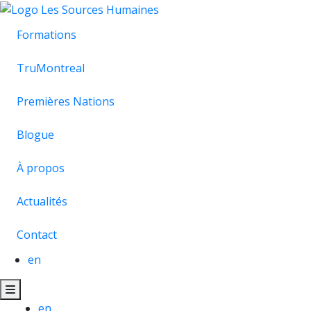
Aller
au
Formations
contenu
principal
TruMontreal
Premières Nations
Blogue
À propos
Actualités
Contact
en
en