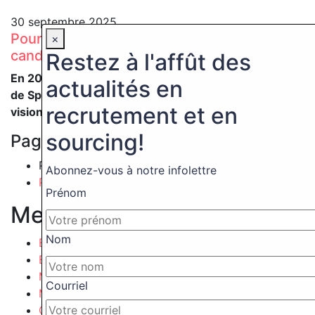
30 septembre 2025
Pourquoi vos ATS déçoivent (encore) vos
×
candidats ?
Restez à l'affût des
En 2022, j’avais rencontré Steve Racine, fondateur
actualités en
de SpinCV et Relevance Studio, pour parler de sa
recrutement et en
vision…
sourcing!
Pagination
Page 1
Abonnez-vous à notre infolettre
Page suivante
››
Prénom
Menu catégories
Nom
Evénement
Expérience candidat
Marque employeur
Courriel
Médias sociaux
Opinion