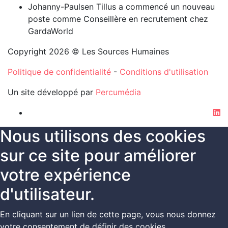
Johanny-Paulsen Tillus a commencé un nouveau
poste comme Conseillère en recrutement chez
GardaWorld
Copyright 2026 © Les Sources Humaines
Politique de confidentialité
-
Conditions d'utilisation
Un site développé par
Percumédia
li
Nous utilisons des cookies
sur ce site pour améliorer
votre expérience
d'utilisateur.
En cliquant sur un lien de cette page, vous nous donnez
votre consentement de définir des cookies.