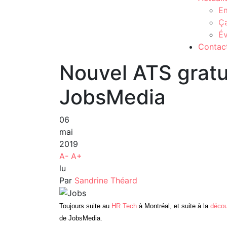
Em
Ç
É
Contac
Nouvel ATS gratu
JobsMedia
06
mai
2019
A-
A+
lu
Par
Sandrine Théard
Toujours suite au
HR Tech
à Montréal, et suite à la
décou
de JobsMedia.