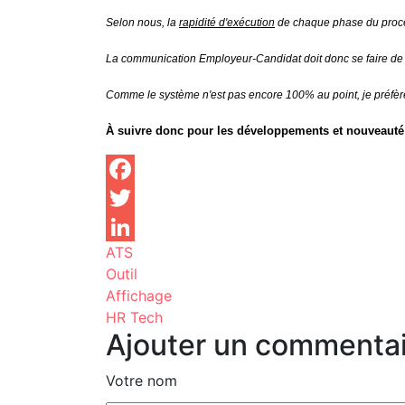
Selon nous, la
rapidité d'exécution
de chaque phase du proces
La communication Employeur-Candidat doit donc se faire de ma
Comme le système n'est pas encore 100% au point, je préfère
À suivre donc pour les développements et nouveauté
Facebook
Twitter
ATS
LinkedIn
Outil
Affichage
HR Tech
Ajouter un commentai
Votre nom