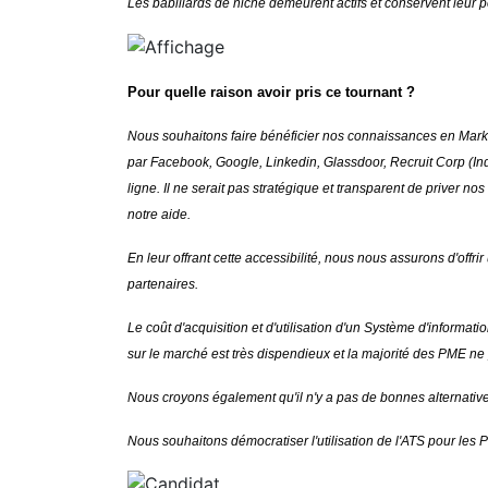
Les babillards de niche demeurent actifs et conservent leur 
Pour quelle raison avoir pris ce tournant ?
Nous souhaitons faire bénéficier nos connaissances en Market
par Facebook, Google, Linkedin, Glassdoor, Recruit Corp (In
ligne. Il ne serait pas stratégique et transparent de priver n
notre aide.
En leur offrant cette accessibilité, nous nous assurons d'offri
partenaires.
Le coût d'acquisition et d'utilisation d'un Système d'inform
sur le marché est très dispendieux et la majorité des PME ne
Nous croyons également qu'il n'y a pas de bonnes alternati
Nous souhaitons démocratiser l'utilisation de l'ATS pour les P