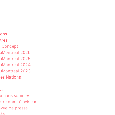
ions
treal
e Concept
uMontreal 2026
uMontreal 2025
uMontreal 2024
uMontreal 2023
es Nations
os
ui nous sommes
tre comité aviseur
vue de presse
tés