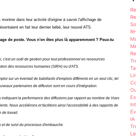
Re
Re
montrer dans leur activité d'origine à savoir l'affichage de
So
résentaient en fait leur dernier bébé, leur nouvel ATS.
R
Ma
age de poste. Vous n'en êtes plus là apparemment ? Peux-tu
Mé
Re
i, c'est un outil de gestion pour tout professionnel en ressources
Tr
tion des ressources humaines (SIRH) ou d'ATS.
Ta
Li
ploi sur un éventail de babillards d'emplois différents en un seul clic, tel
Co
uveaux partenaires de diffusion sont en cours d'intégration.
Ou
Ex
s indiquant la performance des diffusions par rapport au nombre de Vues
In
ts. Nous accélérons et facilitons ainsi l'accessibilité à des rapports de
Év
 de travail.
IA
es et de suivi du processus d'embauche.
Tr
Le