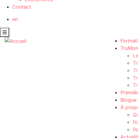
Contact
en
Format
TruMon
L
Tr
Tr
Tr
Tr
Premièr
Blogue
À prop
Q
No
Re
Actuali