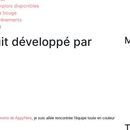
plois disponibles
a bouge
vénements
t
it développé par
M
verte de AppyHere
, je suis allée rencontrée l'équipe toute en couleur
T