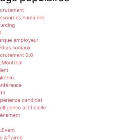
crutement
ssources humaines
urcing
H
rque employeur
dias sociaux
crutement 2.0
uMontreal
lent
nkedin
nférence
til
périence candidat
telligence artificielle
énement
uEvent
s Affaires