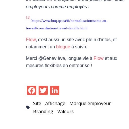
employeurs comme employés !
[1]
https://www.bnq.qc.ca/fr/normalisation/sante-au-
travail/conciliation-travail-famille.html
Flow
, c'est aussi un site avec plein d'infos, et
notamment un
blogue
à suivre.
Merci @Geneviève, longue vie à
Flow
et aux
mesures flexibles en entreprise !
Facebook
Twitter
LinkedIn
Site
Affichage
Marque employeur
Branding
Valeurs