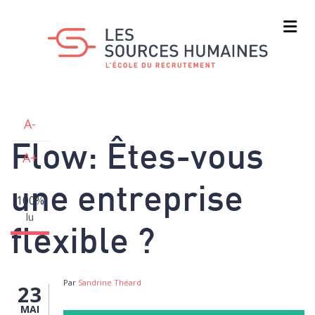
Aller
au
contenu
principal
A-
Flow: Êtes-vous
A+
une entreprise
100%
lu
flexible ?
Par
Sandrine Théard
23
MAI