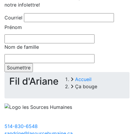
notre infolettre!
Courriel
Prénom
Nom de famille
Fil d'Ariane
Accueil
Ça bouge
514-830-6548
sandrine@lasourcehumaine.ca