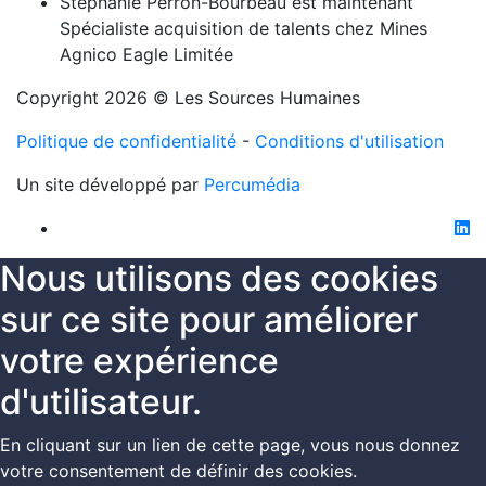
Stéphanie Perron-Bourbeau est maintenant
Spécialiste acquisition de talents chez Mines
Agnico Eagle Limitée
Copyright 2026 © Les Sources Humaines
Politique de confidentialité
-
Conditions d'utilisation
Un site développé par
Percumédia
li
Nous utilisons des cookies
sur ce site pour améliorer
votre expérience
d'utilisateur.
En cliquant sur un lien de cette page, vous nous donnez
votre consentement de définir des cookies.