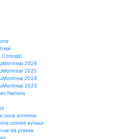
ions
treal
e Concept
uMontreal 2026
uMontreal 2025
uMontreal 2024
uMontreal 2023
es Nations
os
ui nous sommes
tre comité aviseur
vue de presse
tés