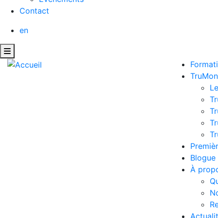
Contact
en
Format
TruMon
L
Tr
Tr
Tr
Tr
Premièr
Blogue
À prop
Q
No
Re
Actuali