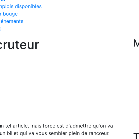
plois disponibles
a bouge
vénements
t
cruteur
M
un tel article, mais force est d'admettre qu'on va
 un billet qui va vous sembler plein de rancœur.
T