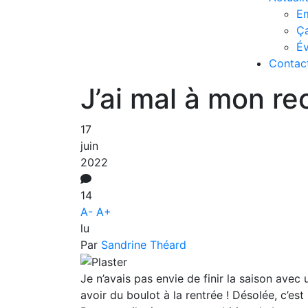
Em
Ç
É
Contac
J’ai mal à mon re
17
juin
2022
14
A-
A+
lu
Par
Sandrine Théard
Je n’avais pas envie de finir la saison avec 
avoir du boulot à la rentrée ! Désolée, c’est