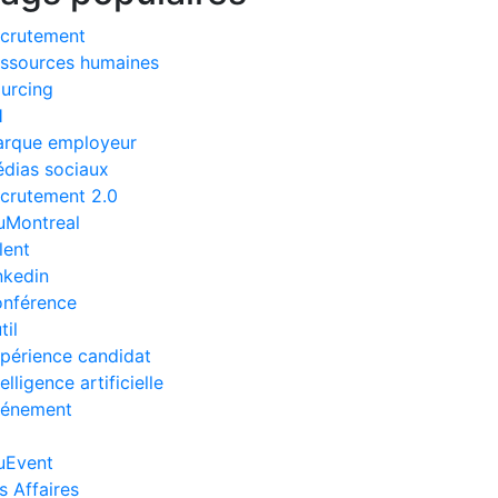
crutement
ssources humaines
urcing
H
rque employeur
dias sociaux
crutement 2.0
uMontreal
lent
nkedin
nférence
til
périence candidat
telligence artificielle
énement
uEvent
s Affaires