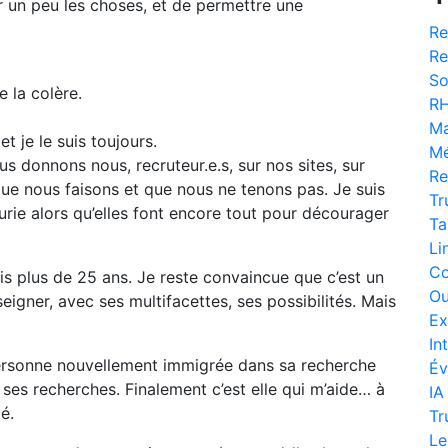
er un peu les choses, et de permettre une
Re
Re
So
e la colère.
R
Ma
et je le suis toujours.
Mé
s donnons nous, recruteur.e.s, sur nos sites, sur
Re
ue nous faisons et que nous ne tenons pas. Je suis
Tr
urie alors qu’elles font encore tout pour décourager
Ta
Li
Co
is plus de 25 ans. Je reste convaincue que c’est un
Ou
nseigner, avec ses multifacettes, ses possibilités. Mais
Ex
In
ersonne nouvellement immigrée dans sa recherche
Év
er ses recherches. Finalement c’est elle qui m’aide… à
IA
é.
Tr
Le