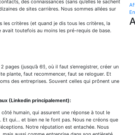
s contacts, des connaissances (sans qu’elles le sachent
Af
dizaines de sites carrières. Nous sommes allées sur
En
A
les critères (et quand je dis tous les critères, la
le avait toutefois au moins les pré-requis de base.
pages (jusqu’à 6!), où il faut s’enregistrer, créer un
ite plante, faut recommencer, faut se reloguer. Et
noms des entreprises. Souvent celles qui prônent une
iaux (Linkedin principalement):
ur côté humain, qui assurent une réponse à tout le
 Et qui… et bien ne le font pas. Nous ne créons que
 déceptions. Notre réputation est entachée. Nous
du, mais aussi comme entreprise dans son entièreté.