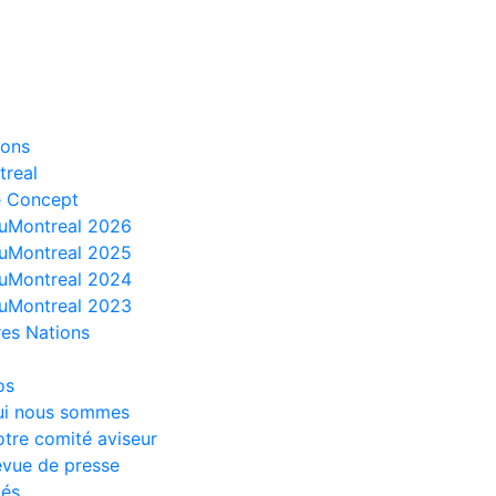
ions
treal
e Concept
uMontreal 2026
uMontreal 2025
uMontreal 2024
uMontreal 2023
es Nations
os
ui nous sommes
tre comité aviseur
vue de presse
tés