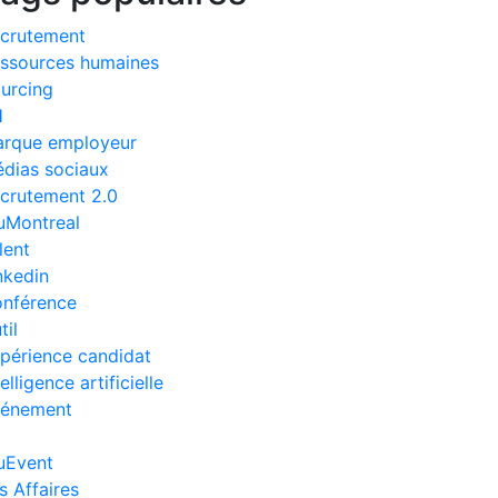
crutement
ssources humaines
urcing
H
rque employeur
dias sociaux
crutement 2.0
uMontreal
lent
nkedin
nférence
til
périence candidat
telligence artificielle
énement
uEvent
s Affaires