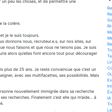
er un peu les choses, et de permettre une
Re
Re
So
e la colère.
R
Ma
et je le suis toujours.
Mé
s donnons nous, recruteur.e.s, sur nos sites, sur
Re
ue nous faisons et que nous ne tenons pas. Je suis
Tr
urie alors qu’elles font encore tout pour décourager
Ta
Li
Co
is plus de 25 ans. Je reste convaincue que c’est un
Ou
nseigner, avec ses multifacettes, ses possibilités. Mais
Ex
In
ersonne nouvellement immigrée dans sa recherche
Év
er ses recherches. Finalement c’est elle qui m’aide… à
IA
é.
Tr
Le