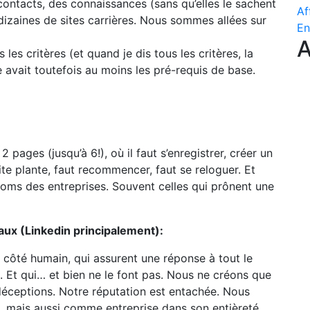
s contacts, des connaissances (sans qu’elles le sachent
Af
dizaines de sites carrières. Nous sommes allées sur
En
A
les critères (et quand je dis tous les critères, la
le avait toutefois au moins les pré-requis de base.
pages (jusqu’à 6!), où il faut s’enregistrer, créer un
ite plante, faut recommencer, faut se reloguer. Et
noms des entreprises. Souvent celles qui prônent une
iaux (Linkedin principalement):
ur côté humain, qui assurent une réponse à tout le
 Et qui… et bien ne le font pas. Nous ne créons que
 déceptions. Notre réputation est entachée. Nous
du, mais aussi comme entreprise dans son entièreté.