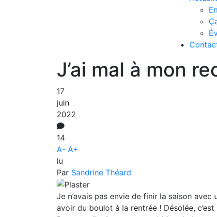
Em
Ç
É
Contac
J’ai mal à mon re
17
juin
2022
14
A-
A+
lu
Par
Sandrine Théard
Je n’avais pas envie de finir la saison avec 
avoir du boulot à la rentrée ! Désolée, c’est