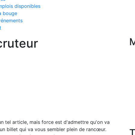
plois disponibles
a bouge
vénements
t
cruteur
M
un tel article, mais force est d'admettre qu'on va
 un billet qui va vous sembler plein de rancœur.
T