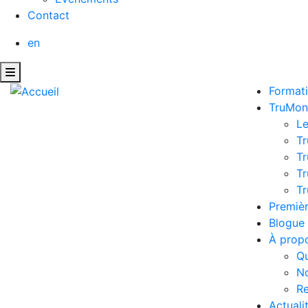
Contact
en
Format
TruMon
L
Tr
Tr
Tr
Tr
Premièr
Blogue
À prop
Q
No
Re
Actuali