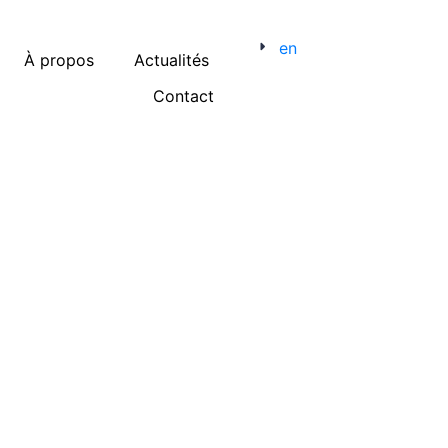
en
À propos
Actualités
Contact
Menu catégories
Evénement
Expérience candidat
Marque employeur
Médias sociaux
Opinion