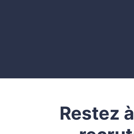
@email
Une entrerprise membre du réseau
H&Co
Restez à