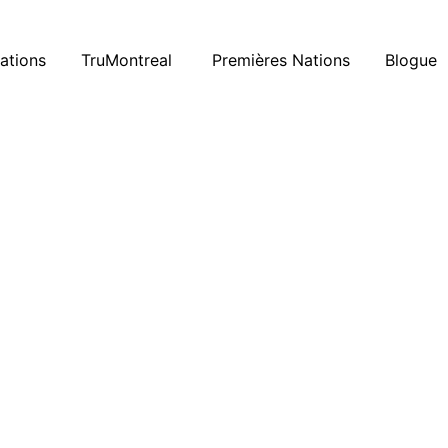
ations
TruMontreal
Premières Nations
Blogue
01 février 2020
Relations universitaires, pour
mieux séduire les stagiaires
Curieusement, nous n’avions jamais parlé du
recrutement de stagiaires et des relations
universitaires à #trumontreal…