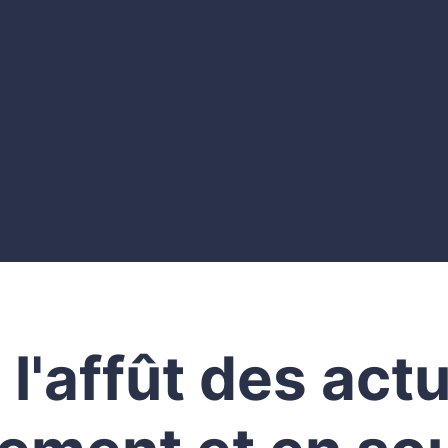
différences
IA en recrutement: parle-t-on d'équité, ou
seulement d'égalité?
Humains vs IA : et si on laissait le choix aux
personnes qui candidatent ?
 l'affût des actu