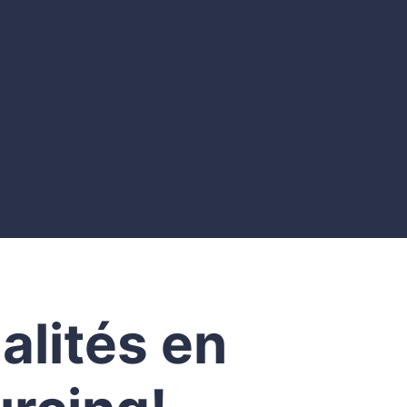
Maïna Utzmann rejoint la Banque Nationale
du Canada comme Conseillère Séniore en
acquisition de talents
Stéphanie Perron-Bourbeau est
maintenant Spécialiste acquisition de talents
chez Mines Agnico Eagle Limitée
alités en