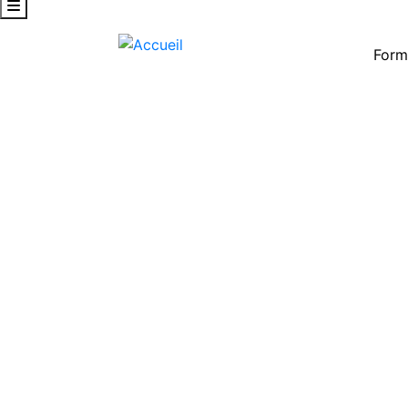
Form
tru