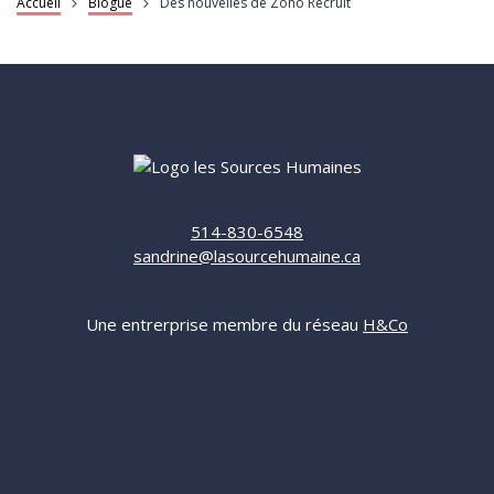
Fil
Accueil
Blogue
Des nouvelles de Zoho Recruit
d'Ariane
514-830-6548
sandrine@lasourcehumaine.ca
Une entrerprise membre du réseau
H&Co