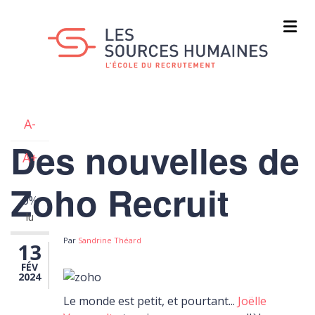
Aller
au
contenu
principal
A-
Des nouvelles de
A+
Zoho Recruit
0%
lu
Par
Sandrine Théard
13
FÉV
2024
Le monde est petit, et pourtant...
Joëlle