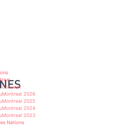
ions
treal
e Concept
uMontreal 2026
uMontreal 2025
uMontreal 2024
uMontreal 2023
es Nations