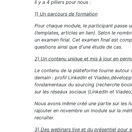
Il y a 4 piliers pour nous :
1) Un parcours de formation
Pour chaque module, le participant passe un
(templates, articles en lien). Selon le nomb
un examen final. Cet examen final est comp
questions ainsi que d'une étude de cas.
2) Un contenu unique et mis à jour en per
Le contenu de la plateforme tourne autour d
demain : profil LinkedIn et Viadeo,développ
fondamentaux du sourcing (recherche boolé
sur les réseaux sociaux (LinkedIn et Viadeo
Nous avons même créé une partie sur les ha
rajouter en novembre un module sur la métho
recruiter.
3) Des webinars live et du présentiel pour 