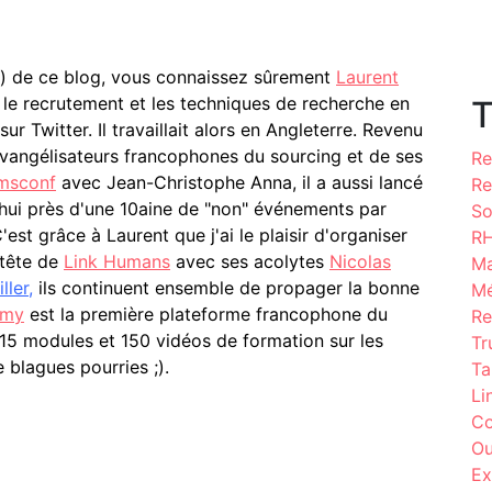
ère) de ce blog, vous connaissez sûrement
Laurent
r le recrutement et les techniques de recherche en
T
sur Twitter. Il travaillait alors en Angleterre. Revenu
 évangélisateurs francophones du sourcing et de ses
Re
msconf
avec Jean-Christophe Anna, il a aussi lancé
Re
hui près d'une 10aine de "non" événements par
So
'est grâce à Laurent que j'ai le plaisir d'organiser
R
 tête de
Link Humans
avec ses acolytes
Nicolas
Ma
ller,
ils continuent ensemble de propager la bonne
Mé
emy
est la première plateforme francophone du
Re
 15 modules et 150 vidéos de formation sur les
Tr
e blagues pourries ;).
Ta
Li
Co
Ou
Ex