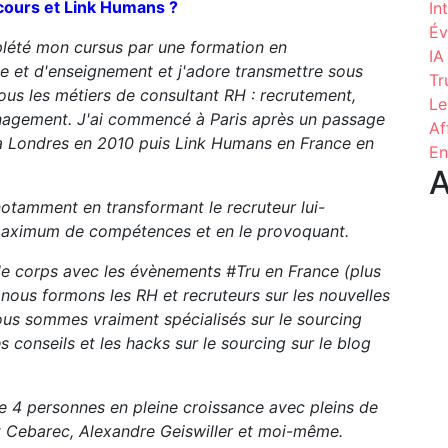
cours et Link Humans ?
In
Év
mplété mon cursus par une formation en
IA
ne et d'enseignement et j'adore transmettre sous
Tr
tous les métiers de consultant RH : recrutement,
Le
nagement. J'ai commencé à Paris après un passage
Af
 à Londres en 2010 puis Link Humans en France en
En
A
otamment en transformant le recruteur lui-
maximum de compétences et en le provoquant.
le corps avec les évènements #Tru en France (plus
 nous formons les RH et recruteurs sur les nouvelles
us sommes vraiment spécialisés sur le sourcing
 conseils et les hacks sur le sourcing sur le blog
e 4 personnes en pleine croissance avec pleins de
ent Cebarec, Alexandre Geiswiller et moi-même.