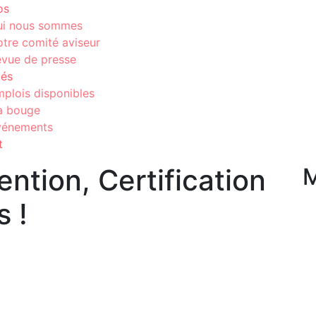
os
ui nous sommes
tre comité aviseur
vue de presse
tés
plois disponibles
a bouge
vénements
t
ntion, Certification
M
s !