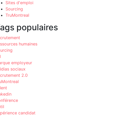
Sites d'emploi
Sourcing
TruMontreal
ags populaires
crutement
ssources humaines
urcing
H
rque employeur
dias sociaux
crutement 2.0
uMontreal
lent
nkedin
nférence
til
périence candidat