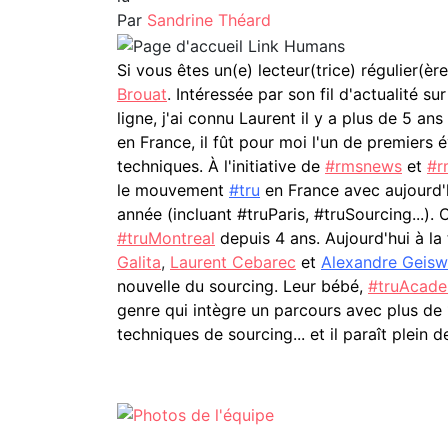
Par
Sandrine Théard
Si vous êtes un(e) lecteur(trice) régulier(
Brouat
.
Intéressée par son fil d'actualité su
ligne, j'ai connu Laurent il y a plus de 5 ans 
en France, il fût pour moi l'un de premiers
techniques. À l'initiative de
#rmsnews
et
#r
le mouvement
#tru
en France avec aujourd'
année (incluant #truParis, #truSourcing...). C
#truMontreal
depuis 4 ans. Aujourd'hui à la
Galita
,
Laurent Cebarec
et
Alexandre Geiswi
nouvelle du sourcing. Leur bébé,
#truAcad
genre qui intègre un parcours avec plus de
techniques de sourcing... et il paraît plein d