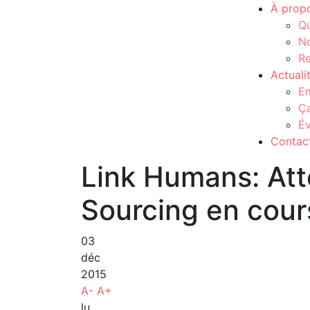
À prop
Q
No
Re
Actuali
Em
Ç
É
Contac
Link Humans: Atte
Sourcing en cour
03
déc
2015
A-
A+
lu