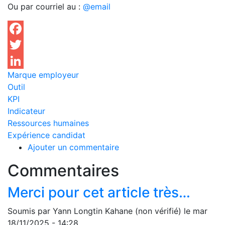
Ou par courriel au :
@email
Facebook
Twitter
Marque employeur
LinkedIn
Outil
KPI
Indicateur
Ressources humaines
Expérience candidat
Ajouter un commentaire
Commentaires
Merci pour cet article très…
Soumis par
Yann Longtin Kahane (non vérifié)
le mar
18/11/2025 - 14:28