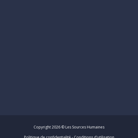
Dernières nouvelles
Maïna Utzmann rejoint la Banque Nationale du Canada
comme Conseillère Séniore en acquisition de talents
Stéphanie Perron-Bourbeau est maintenant
Spécialiste acquisition de talents chez Mines Agnico Eagle
Limitée
Johanny-Paulsen Tillus a commencé un nouveau poste
comme Conseillère en recrutement chez GardaWorld
Copyright 2026 © Les Sources Humaines
Politique de confidentialité
-
Conditions d'utilisation