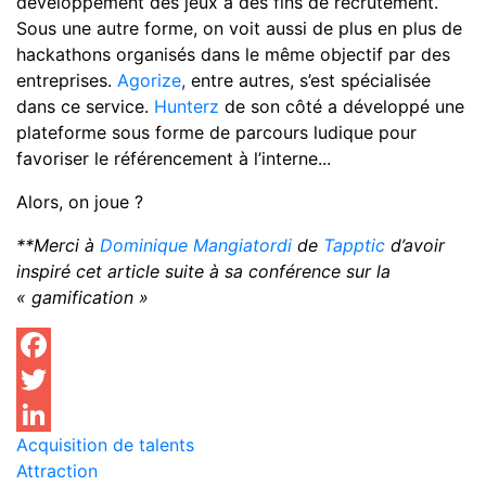
développement des jeux à des fins de recrutement.
Sous une autre forme, on voit aussi de plus en plus de
hackathons organisés dans le même objectif par des
entreprises.
Agorize
,
entre autres, s’est spécialisée
dans ce service.
Hunterz
de son côté a développé une
plateforme sous forme de parcours ludique pour
favoriser le référencement à l’interne...
Alors, on joue ?
**Merci à
Dominique Mangiatordi
de
Tapptic
d’avoir
inspiré cet article suite à sa conférence sur la
« gamification »
Facebook
Twitter
Acquisition de talents
LinkedIn
Attraction