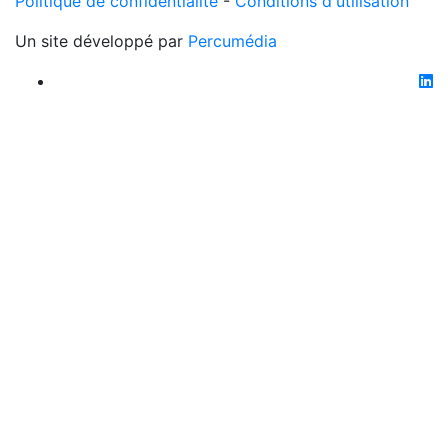
Politique de confidentialité
-
Conditions d'utilisation
Un site développé par
Percumédia
li