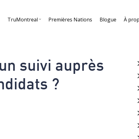
s
TruMontreal
Premières Nations
Blogue
À pro
t un suivi auprès
ndidats ?