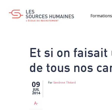
Aller
au
contenu
Formation
principal
Et si on faisai
de tous nos ca
09
Par
Sandrine Théard
JUIL
2014
A-