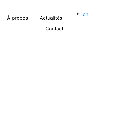
en
À propos
Actualités
Contact
Menu catégories
Evénement
Expérience candidat
Marque employeur
Médias sociaux
Opinion