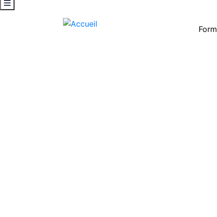
Form
Diversité et I
dit, mais on n
01
déc
2022