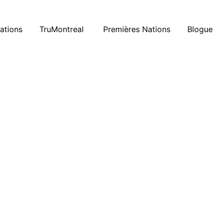
ations
TruMontreal
Premières Nations
Blogue
nclusion, on le
e le fait pas…
A-